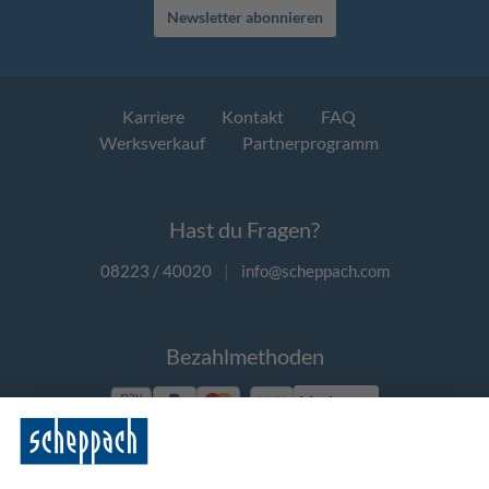
Newsletter abonnieren
Karriere
Kontakt
FAQ
Werksverkauf
Partnerprogramm
Hast du Fragen?
08223 / 40020
|
info@scheppach.com
Bezahlmethoden
Vorkasse