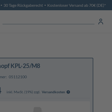
30 Tage Rückgaberecht
Kostenloser Versand ab 70€ (DE)*
•
•
nopf KPL-25/M8
mer:
05112100
4
inkl. MwSt. (19%) zzgl.
Versandkosten