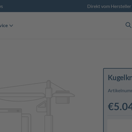
ws
Direkt vom Hersteller
vice
Kugelk
Artikelnum
€5.0