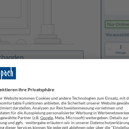
Nur Online
Voraussicht
1
Menge
orhanden
Merken