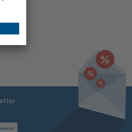
etter
!
nnieren