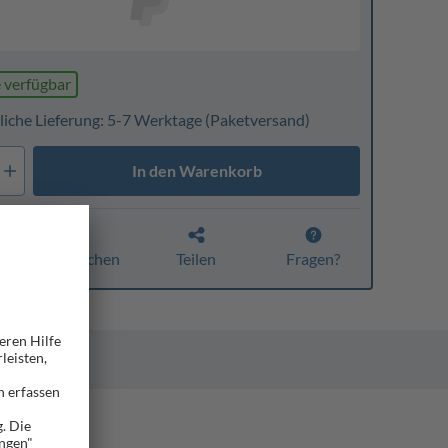
 verfügbar
liche Lieferung: 5-7 Werktage
(Paketversand)
In den Warenkorb
Vergleichen
Teilen
Fragen?