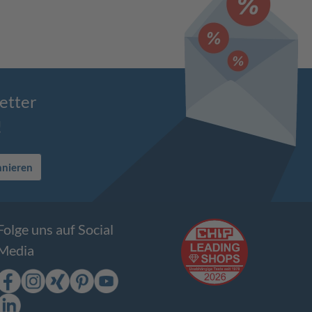
etter
!
nnieren
Folge uns auf Social
Media