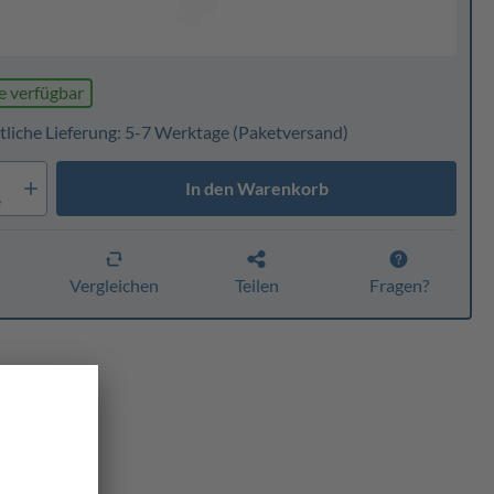
e verfügbar
tliche Lieferung: 5-7 Werktage
(Paketversand)
In den Warenkorb
e
n
Vergleichen
Teilen
Fragen?