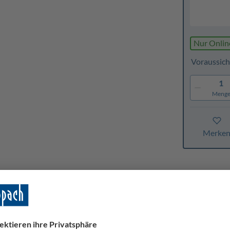
Nur Onlin
Voraussich
1
Meng
Merke