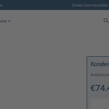
ws
Direkt vom Hersteller
vice
Konden
Artikelnu
€74.