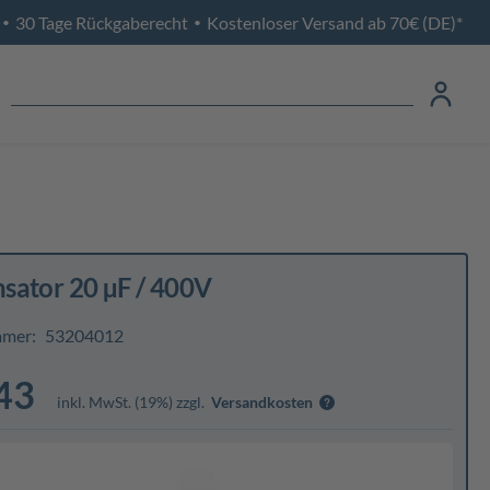
30 Tage Rückgaberecht
Kostenloser Versand ab 70€ (DE)*
•
•
sator 20 µF / 400V
mmer:
53204012
43
inkl. MwSt. (19%) zzgl.
Versandkosten