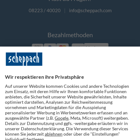
08223 / 40020
|
info@scheppach.com
Bezahlmethoden
Vorkasse
Folge uns auf Social Media