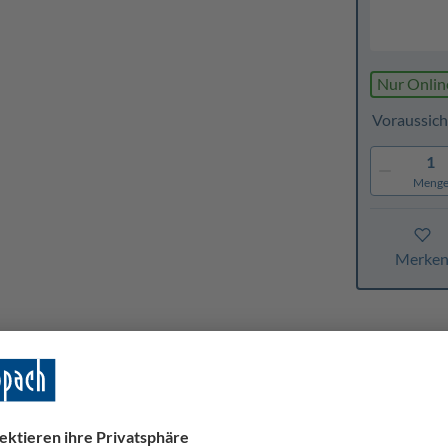
Nur Onlin
Voraussich
1
Meng
Merke