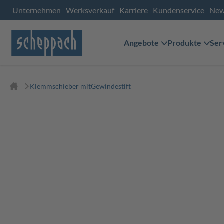
Unternehmen
Werksverkauf
Karriere
Kundenservice
Ne
Angebote
Produkte
Ser
Klemmschieber mitGewindestift