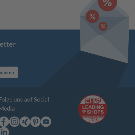
etter
!
nnieren
Folge uns auf Social
Media