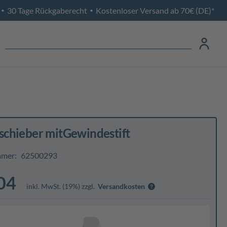
30 Tage Rückgaberecht
Kostenloser Versand ab 70€ (DE)*
•
•
chieber mitGewindestift
mmer:
62500293
04
inkl. MwSt. (19%) zzgl.
Versandkosten