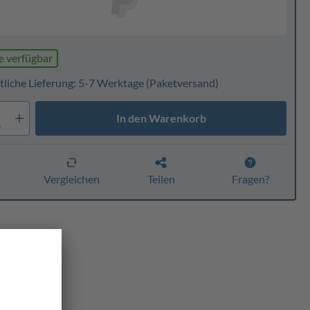
e verfügbar
tliche Lieferung: 5-7 Werktage
(Paketversand)
In den Warenkorb
e
n
Vergleichen
Teilen
Fragen?