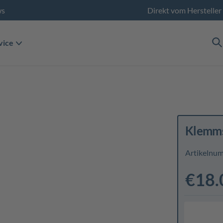
ws
Direkt vom Hersteller
vice
Klemms
Artikelnu
€18.