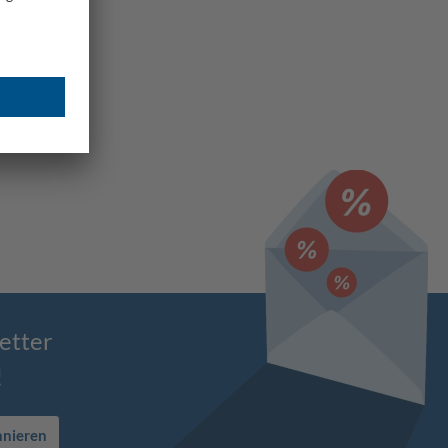
etter
!
nnieren