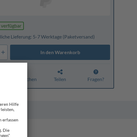
 verfügbar
liche Lieferung: 5-7 Werktage
(Paketversand)
In den Warenkorb
Vergleichen
Teilen
Fragen?