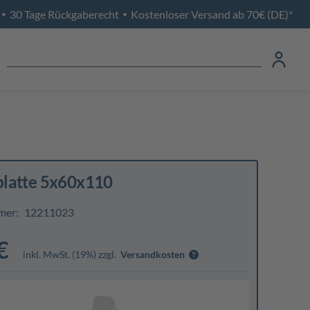
30 Tage Rückgaberecht
Kostenloser Versand ab 70€ (DE)*
•
•
latte 5x60x110
mer:
12211023
€
inkl. MwSt. (19%) zzgl.
Versandkosten