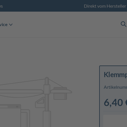
ws
Direkt vom Hersteller
vice
Klemmp
Artikelnum
6,40 