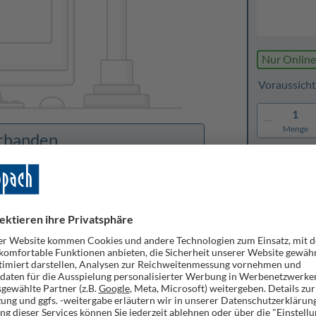
Nur Online
Voraussicht
1
Menge
orhanden
Merken