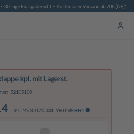
30 Tage Rückgaberecht
Kostenloser Versand ab 70€ (DE)*
•
•
appe kpl. mit Lagerst.
mer:
52105100
14
inkl. MwSt. (19%) zzgl.
Versandkosten