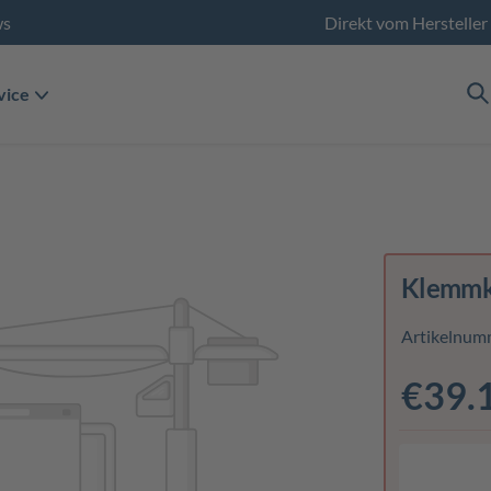
ws
Direkt vom Hersteller
vice
Klemmkl
Artikelnum
€39.