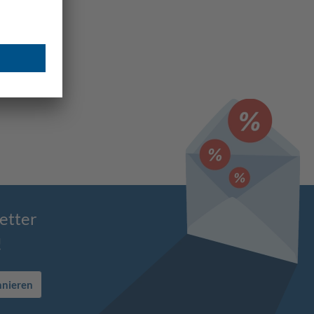
etter
!
nnieren