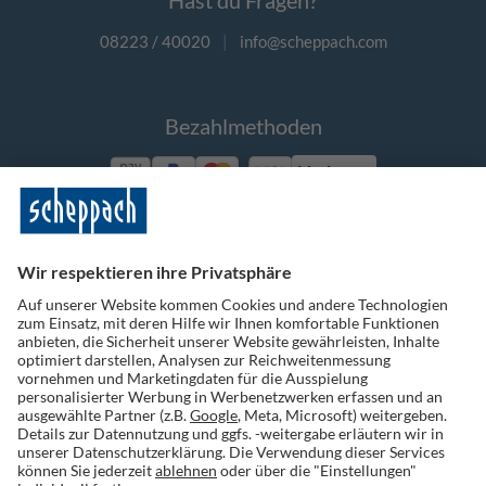
Hast du Fragen?
08223 / 40020
|
info@scheppach.com
Bezahlmethoden
Vorkasse
Folge uns auf Social Media