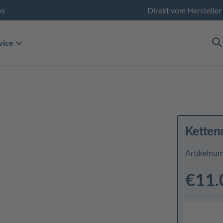
ws
Direkt vom Hersteller
vice
Ketten
Artikelnu
€11.