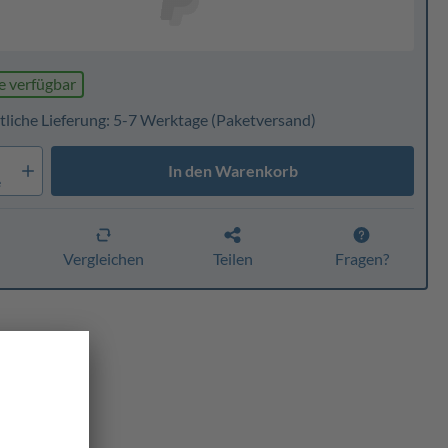
e verfügbar
tliche Lieferung: 5-7 Werktage
(Paketversand)
In den Warenkorb
e
n
Vergleichen
Teilen
Fragen?