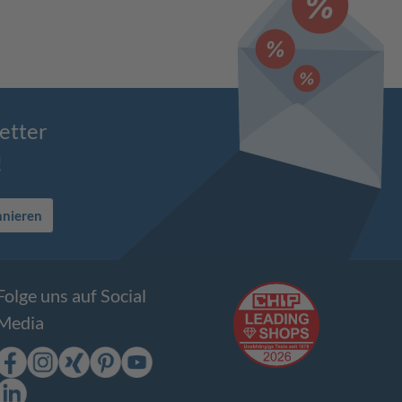
etter
!
nnieren
Folge uns auf Social
Media