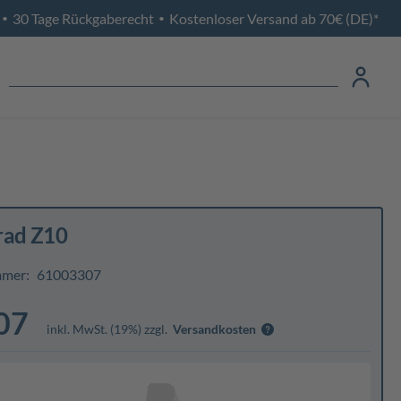
30 Tage Rückgaberecht
Kostenloser Versand ab 70€ (DE)*
•
•
rad Z10
mmer:
61003307
07
inkl. MwSt. (19%) zzgl.
Versandkosten