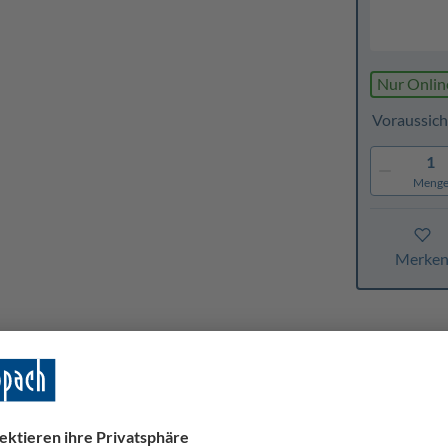
Nur Onlin
Voraussich
1
Meng
Merke