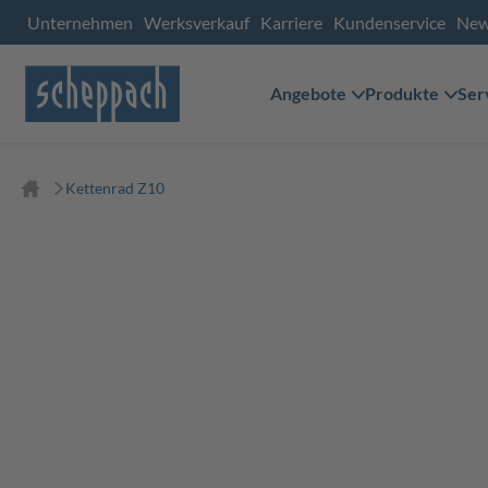
Unternehmen
Werksverkauf
Karriere
Kundenservice
Ne
Angebote
Produkte
Ser
Kettenrad Z10