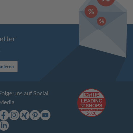
etter
!
nnieren
Folge uns auf Social
Media