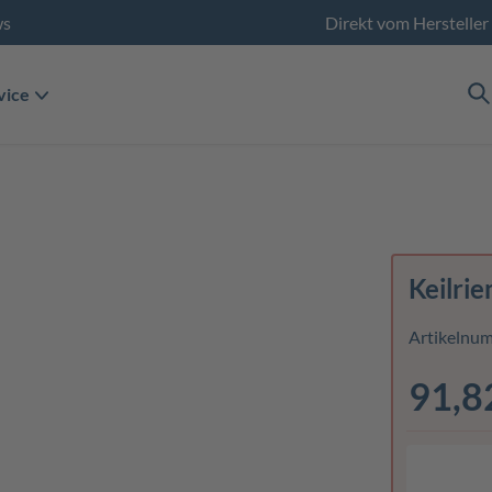
ws
Direkt vom Hersteller
vice
Keilri
Artikelnu
91,8