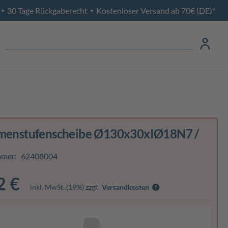
30 Tage Rückgaberecht
Kostenloser Versand ab 70€ (DE)*
•
•
emenstufenscheibe Ø130x30xIØ18N7 /
mmer:
62408004
2 €
inkl. MwSt. (19%) zzgl.
Versandkosten