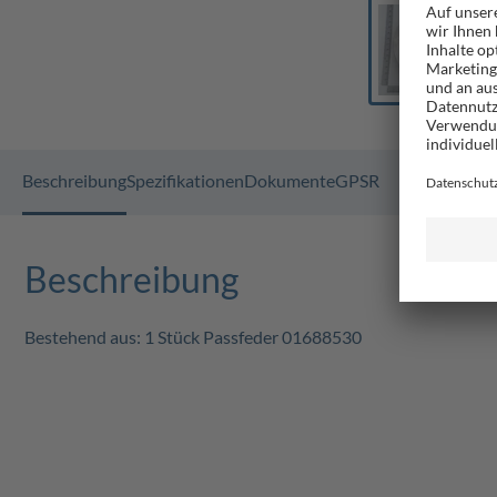
Beschreibung
Spezifikationen
Dokumente
GPSR
Beschreibung
Bestehend aus: 1 Stück Passfeder 01688530