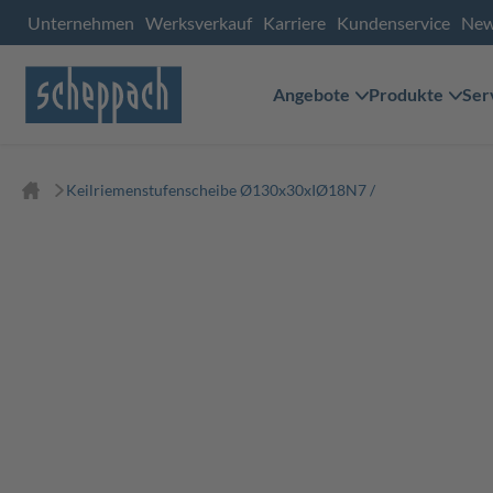
Unternehmen
Werksverkauf
Karriere
Kundenservice
Ne
Angebote
Produkte
Ser
Keilriemenstufenscheibe Ø130x30xIØ18N7 /