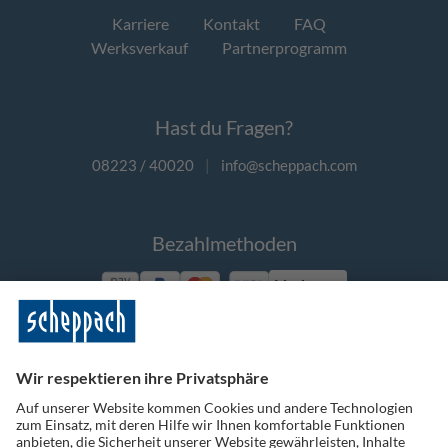
Karriere
Kontakt
FAQ
Werksverkauf
Partnerprogramm
Hast du Fragen?
08223 / 40020
|
info@scheppach.com
Bezahlmethoden
Vorkasse
Folge uns auf Social Media