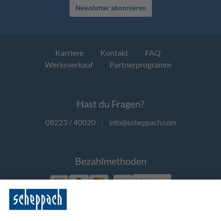
Newsletter abonnieren
Karriere
Kontakt
FAQ
Werksverkauf
Partnerprogramm
Hast du Fragen?
08223 / 40020
|
info@scheppach.com
Bezahlmethoden
Vorkasse