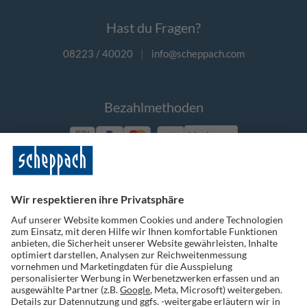
Hast du Fragen?
08223 / 40020
|
info@scheppach.com
Bezahlmethoden
Vorkasse
Folge uns auf Social Media