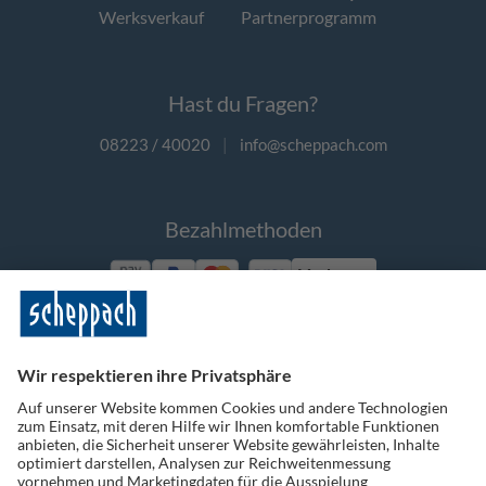
Werksverkauf
Partnerprogramm
Hast du Fragen?
08223 / 40020
|
info@scheppach.com
Bezahlmethoden
Vorkasse
Folge uns auf Social Media