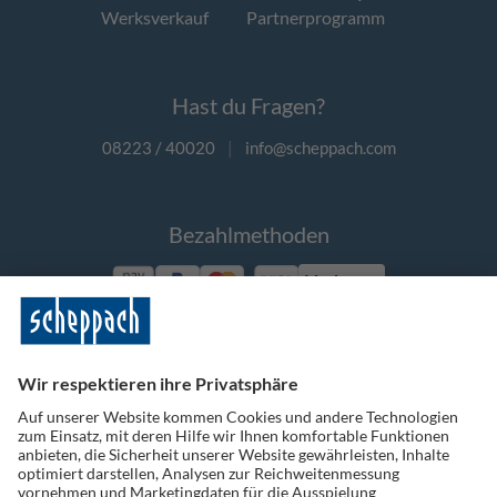
Werksverkauf
Partnerprogramm
Hast du Fragen?
08223 / 40020
|
info@scheppach.com
Bezahlmethoden
Vorkasse
Folge uns auf Social Media