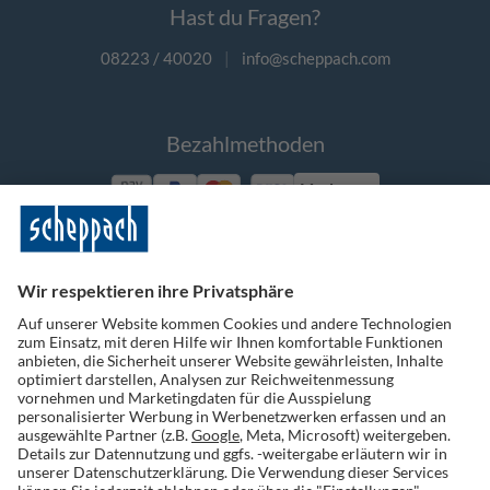
Hast du Fragen?
08223 / 40020
|
info@scheppach.com
Bezahlmethoden
Vorkasse
Folge uns auf Social Media