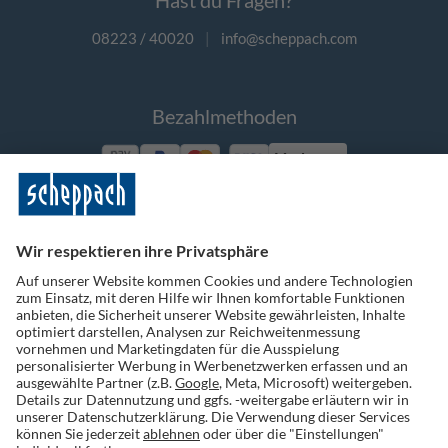
Hast du Fragen?
08223 / 40020
|
info@scheppach.com
Bezahlmethoden
Vorkasse
Folge uns auf Social Media