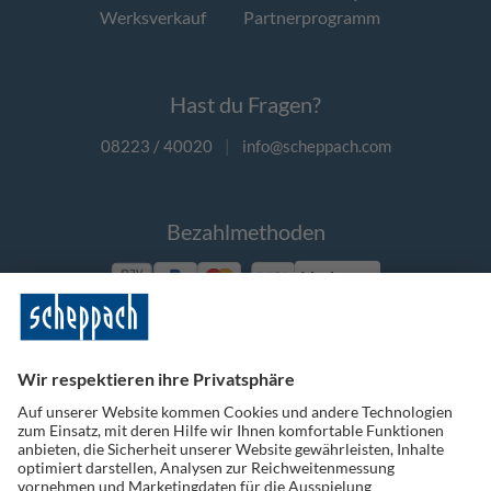
Werksverkauf
Partnerprogramm
Hast du Fragen?
08223 / 40020
|
info@scheppach.com
Bezahlmethoden
Vorkasse
Folge uns auf Social Media