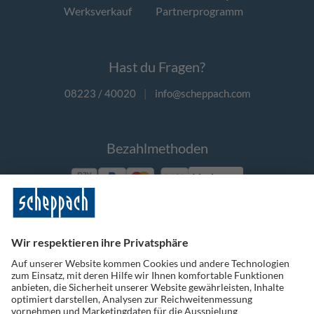
Werksverkauf
Partnerprogramm
Hast du Fragen?
08223 / 40020
|
info@scheppach.com
Bezahlmethoden
Vorkasse
Folge uns auf Social Media