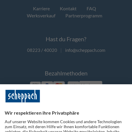
Karriere
Kontakt
FAQ
Werksverkauf
Partnerprogramm
Hast du Fragen?
08223 / 40020
|
info@scheppach.com
Bezahlmethoden
Vorkasse
Folge uns auf Social Media