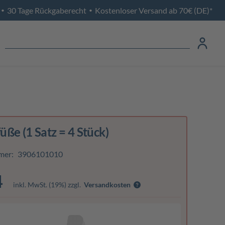
30 Tage Rückgaberecht
Kostenloser Versand ab 70€ (DE)*
•
•
ße (1 Satz = 4 Stück)
mer:
3906101010
4
inkl. MwSt. (19%) zzgl.
Versandkosten