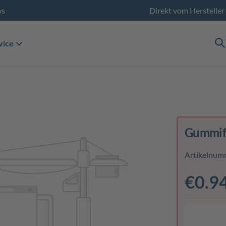
ws
Direkt vom Hersteller
vice
Gummifü
Artikelnum
€0.9