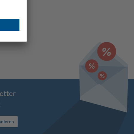
etter
!
nnieren