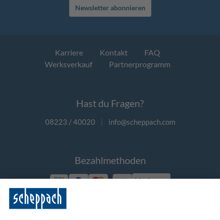
Newsletter abonnieren
Karriere
Kontakt
FAQ
Werksverkauf
Partnerprogramm
Hast du Fragen?
08223 / 40020
|
info@scheppach.com
Bezahlmethoden
Vorkasse