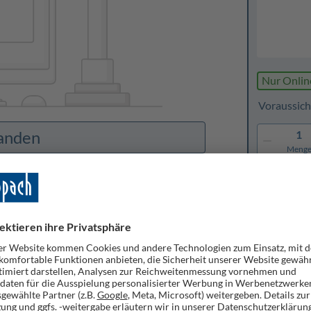
Nur Onlin
Voraussich
handen
1
Meng
Merke