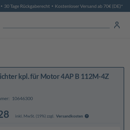
30 Tage Rückgaberecht
Kostenloser Versand ab 70€ (DE)*
•
•
ichter kpl. für Motor 4AP B 112M-4Z
mmer:
10646300
28
inkl. MwSt. (19%) zzgl.
Versandkosten