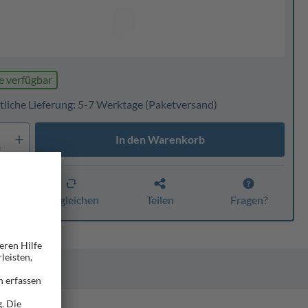
e verfügbar
tliche Lieferung: 5-7 Werktage
(Paketversand)
In den Warenkorb
e
n
Vergleichen
Teilen
Fragen?