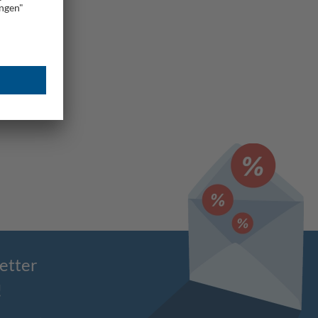
etter
!