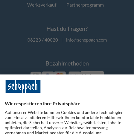
Werksverkauf
Partnerprogramm
Hast du Fragen?
08223 / 40020
|
info@scheppach.com
Bezahlmethoden
Vorkasse
Folge uns auf Social Media