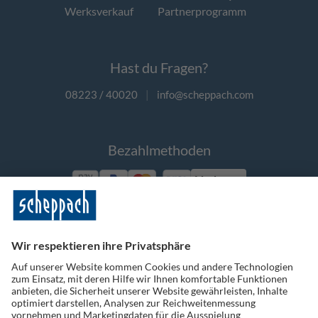
Werksverkauf
Partnerprogramm
Hast du Fragen?
08223 / 40020
|
info@scheppach.com
Bezahlmethoden
Vorkasse
Folge uns auf Social Media