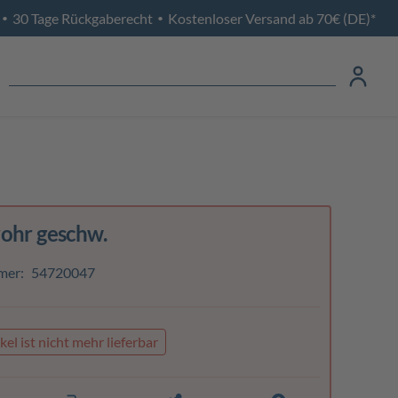
30 Tage Rückgaberecht
Kostenloser Versand ab 70€ (DE)*
•
•
ohr geschw.
mer:
54720047
kel ist nicht mehr lieferbar