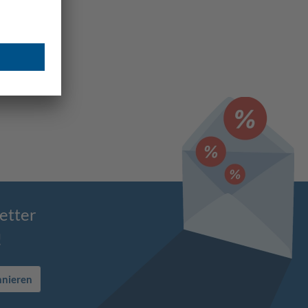
etter
!
nnieren