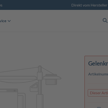
ws
Direkt vom Hersteller
vice
Gelenkr
Artikelnum
Dieser Arti