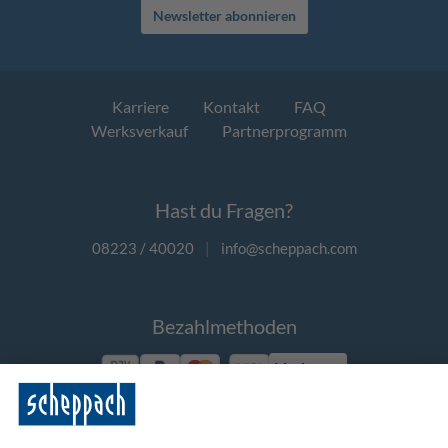
Newsletter abonnieren
Karriere
Kontakt
FAQ
Werksverkauf
Partnerprogramm
Hast du Fragen?
08223 / 40020
|
info@scheppach.com
Bezahlmethoden
Vorkasse