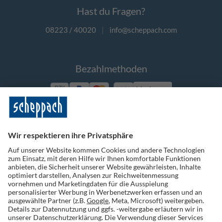
Hast du Fragen?
08223 / 40020
|
info@scheppach.com
Bezahlmethoden
Vorkasse
Folge uns auf Social Media