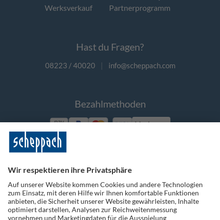
Werksverkauf
Partnerprogramm
Hast du Fragen?
08223 / 40020
|
info@scheppach.com
Bezahlmethoden
Vorkasse
Folge uns auf Social Media