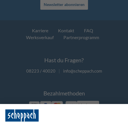
Newsletter abonnieren
Karriere
Kontakt
FAQ
Werksverkauf
Partnerprogramm
Hast du Fragen?
08223 / 40020
|
info@scheppach.com
Bezahlmethoden
Vorkasse