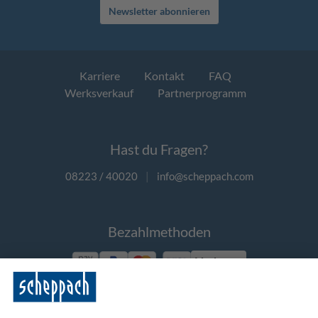
Newsletter abonnieren
Karriere
Kontakt
FAQ
Werksverkauf
Partnerprogramm
Hast du Fragen?
08223 / 40020
|
info@scheppach.com
Bezahlmethoden
Vorkasse