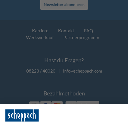
Newsletter abonnieren
Karriere
Kontakt
FAQ
Werksverkauf
Partnerprogramm
Hast du Fragen?
08223 / 40020
|
info@scheppach.com
Bezahlmethoden
Vorkasse