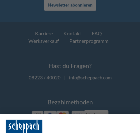
Newsletter abonnieren
Karriere
Kontakt
FAQ
Werksverkauf
Partnerprogramm
Hast du Fragen?
08223 / 40020
|
info@scheppach.com
Bezahlmethoden
Vorkasse