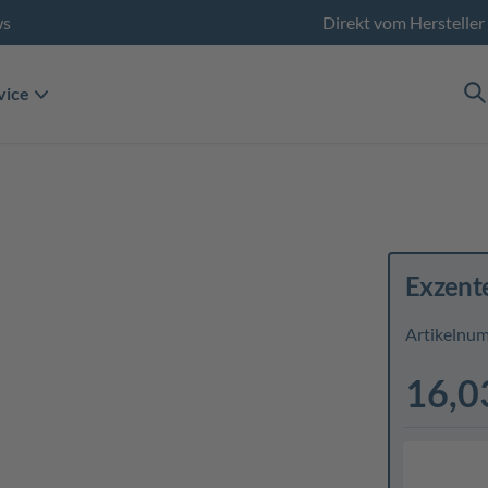
ws
Direkt vom Hersteller
vice
Exzent
Artikelnu
16,0