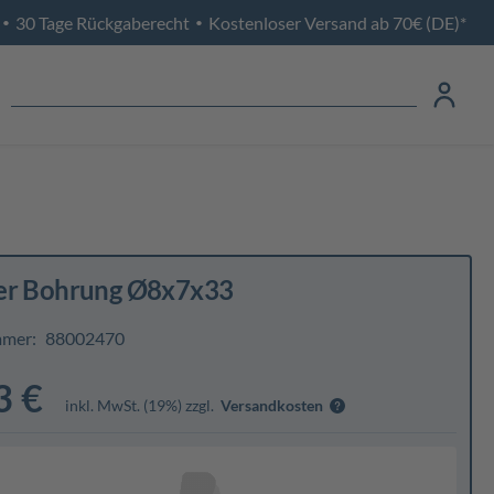
30 Tage Rückgaberecht
Kostenloser Versand ab 70€ (DE)*
•
•
er Bohrung Ø8x7x33
mmer:
88002470
3 €
inkl. MwSt. (19%) zzgl.
Versandkosten