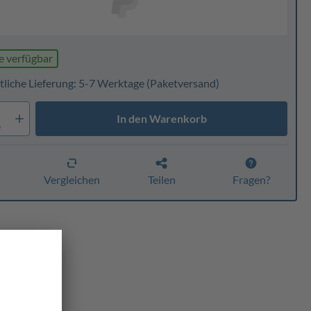
e verfügbar
tliche Lieferung: 5-7 Werktage
(Paketversand)
In den Warenkorb
e
n
Vergleichen
Teilen
Fragen?