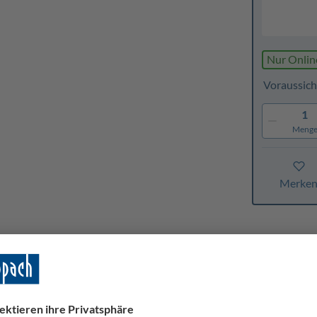
Nur Onlin
Voraussich
1
Meng
Merke