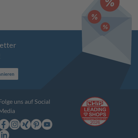
etter
!
nnieren
Folge uns auf Social
Media