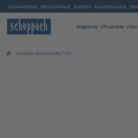
Unternehmen
Werksverkauf
Karriere
Kundenservice
Ne
Angebote
Produkte
Ser
Exzenter Bohrung Ø8x7x33