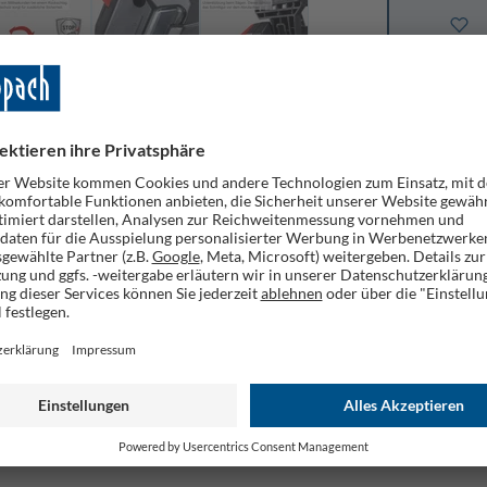
Merke
AQ
GPSR
für alle anfallenden Sägearbeiten rund um Haus und Garten. Durc
uch bei längerem Gebrauch