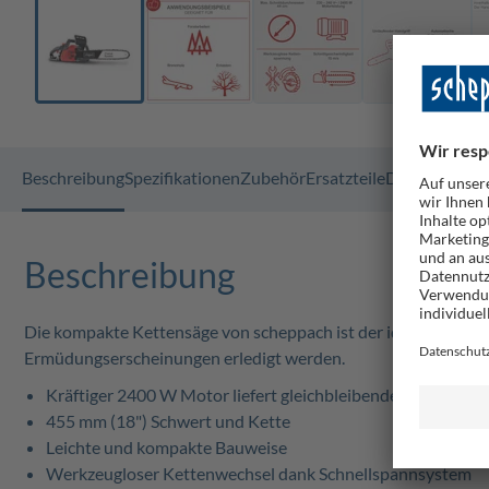
Beschreibung
Spezifikationen
Zubehör
Ersatzteile
Dokumente
F
Beschreibung
Die kompakte Kettensäge von scheppach ist der ideale Helfer 
Ermüdungserscheinungen erledigt werden.
Kräftiger 2400 W Motor liefert gleichbleibende Leistung a
455 mm (18") Schwert und Kette
Leichte und kompakte Bauweise
Werkzeugloser Kettenwechsel dank Schnellspannsystem