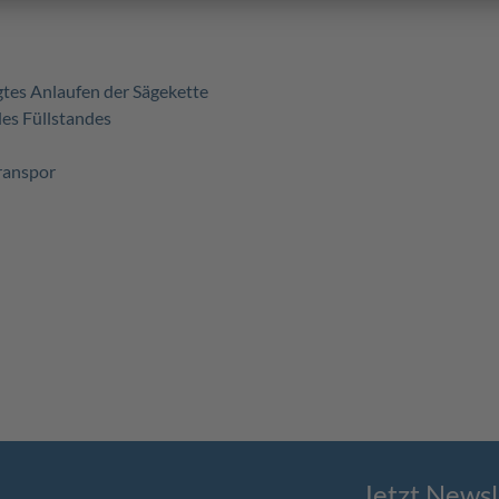
gtes Anlaufen der Sägekette
des Füllstandes
ranspor
Jetzt Newsl