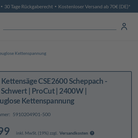
30 Tage Rückgaberecht
Kostenloser Versand ab 70€ (DE)*
•
•
zeuglose Kettenspannung
o Kettensäge CSE2600 Scheppach -
Schwert | ProCut | 2400W |
uglose Kettenspannung
mmer:
5910204901-500
99
inkl. MwSt. (19%) zzgl.
Versandkosten