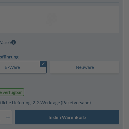
Ware ?
sführung
✔
B-Ware
Neuware
e verfügbar
tliche Lieferung: 2-3 Werktage
(Paketversand)
In den Warenkorb
e