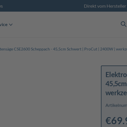
ws
Direkt vom Hersteller
vice
ttensäge CSE2600 Scheppach - 45,5cm Schwert | ProCut | 2400W | werk
Elektr
45,5cm 
werkze
Artikelnu
€69.