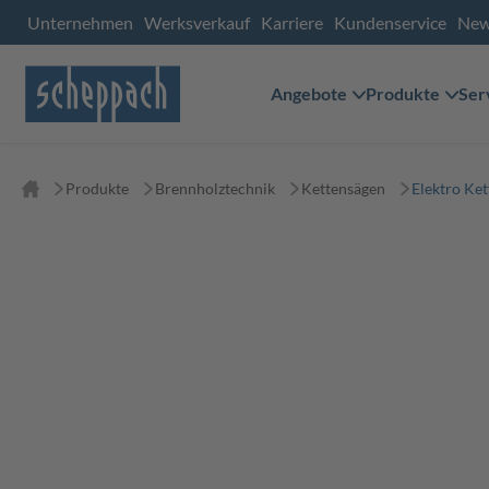
Unternehmen
Werksverkauf
Karriere
Kundenservice
Ne
Angebote
Produkte
Ser
Produkte
Brennholztechnik
Kettensägen
Elektro Ke