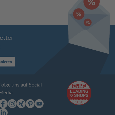
etter
!
nnieren
Folge uns auf Social
Media