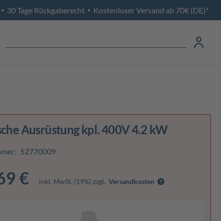
30 Tage Rückgaberecht
Kostenloser Versand ab 70€ (DE)*
•
•
sche Ausrüstung kpl. 400V 4.2 kW
mmer:
52770009
69 €
inkl. MwSt. (19%) zzgl.
Versandkosten