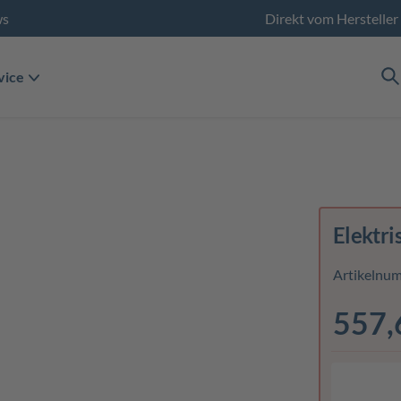
ws
Direkt vom Hersteller
vice
Elektri
Artikelnu
557,