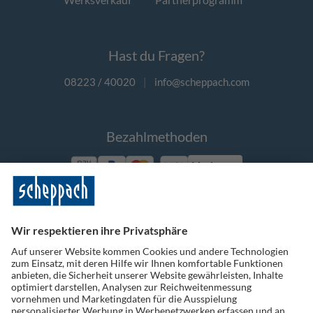
Hast du Fragen?
08223 / 40020
|
info@scheppach.com
Bezahlmethoden
Vorkasse
Folge uns auf Social Media