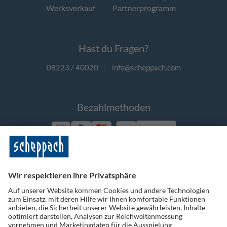
Werksverkauf
Partnerprogramm
Hast du Fragen?
08223 / 40020
|
info@scheppach.com
Bezahlmethoden
Vorkasse
Folge uns auf Social Media