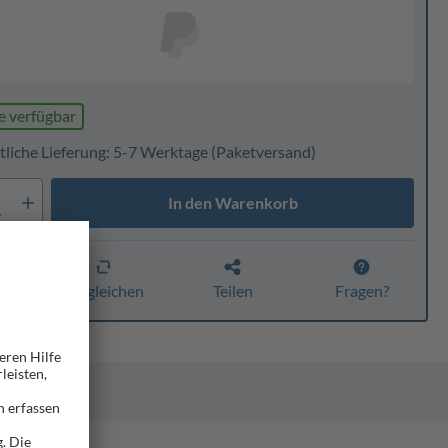
e verfügbar
tliche Lieferung: 5-7 Werktage
(Paketversand)
In den Warenkorb
e
n
Vergleichen
Teilen
Fragen?