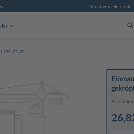
ws
Direkt vom Hersteller
vice
 11 295x72x20
Einmaul
gekröp
Artikelnu
26,8