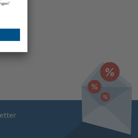
etter
!