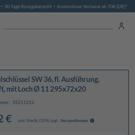
30 Tage Rückgaberecht
Kostenloser Versand ab 70€ (DE)*
•
•
schlüssel SW 36, fl. Ausführung,
ft, mit Loch Ø 11 295x72x20
mmer:
15211312
2 €
inkl. MwSt. (19%) zzgl.
Versandkosten