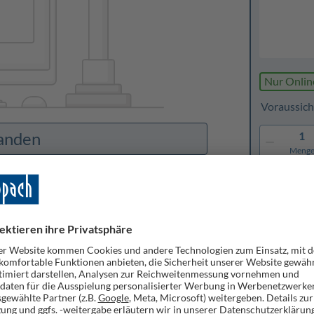
Nur Onlin
Voraussich
handen
1
Meng
Merke