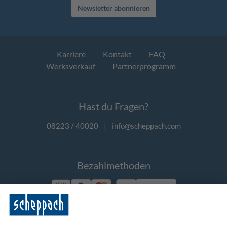
Newsletter abonnieren
Karriere
Kontakt
FAQ
Werksverkauf
Partnerprogramm
Hast du Fragen?
08223 / 40020
|
info@scheppach.com
Bezahlmethoden
Vorkasse