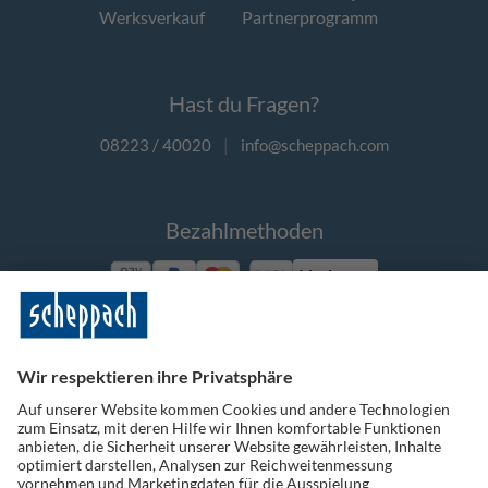
Werksverkauf
Partnerprogramm
Hast du Fragen?
08223 / 40020
|
info@scheppach.com
Bezahlmethoden
Vorkasse
Folge uns auf Social Media