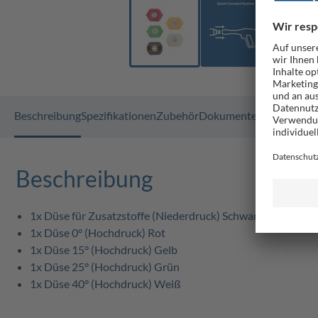
Beschreibung
Spezifikationen
Zubehör
Dokumente
GPSR
Beschreibung
1x Düse für Zusatzstoffe (Niederdruck) Schwarz
1x Düse 0° (Hochdruck) Rot
1x Düse 15° (Hochdruck) Gelb
1x Düse 25° (Hochdruck) Grün
1x Düse 40° (Hochdruck) Weiß