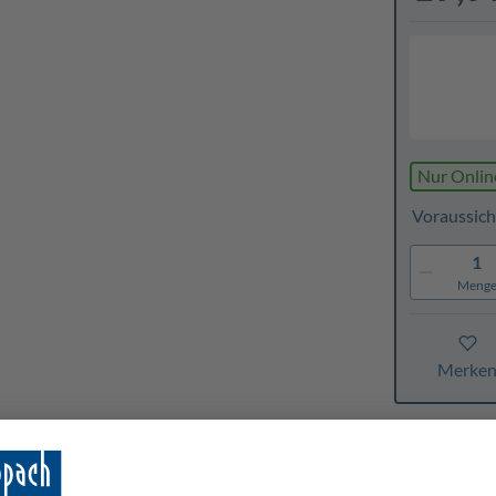
Nur Onlin
Voraussich
1
Meng
Merke