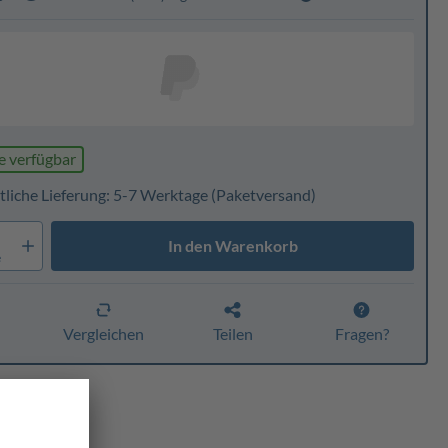
e verfügbar
tliche Lieferung: 5-7 Werktage
(Paketversand)
In den Warenkorb
e
n
Vergleichen
Teilen
Fragen?