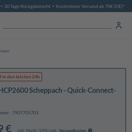
30 Tage Rückgaberecht
Kostenloser Versand ab 70€ (DE)*
•
•
ystem
f
in den letzten 24h
HCP2600 Scheppach - Quick-Connect-
mmer:
7907705701
9 €
inkl. MwSt. (19%) zzgl.
Versandkosten