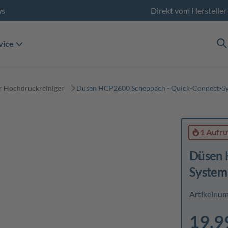
ws
Direkt vom Hersteller
vice
 Hochdruckreiniger
Düsen HCP2600 Scheppach - Quick-Connect-S
1 Aufru
Düsen 
System
Artikelnu
19,9