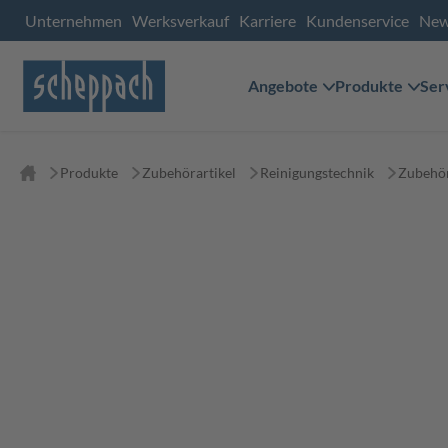
Unternehmen
Werksverkauf
Karriere
Kundenservice
Ne
Angebote
Produkte
Ser
Produkte
Zubehörartikel
Reinigungstechnik
Zubehör