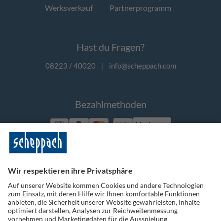
Werksverkauf
Partnerprogramm
Hast du Fragen?
08223 / 40020
|
info@scheppach.com
Bezahlmethoden
Vorkasse
Folge uns auf Social Media