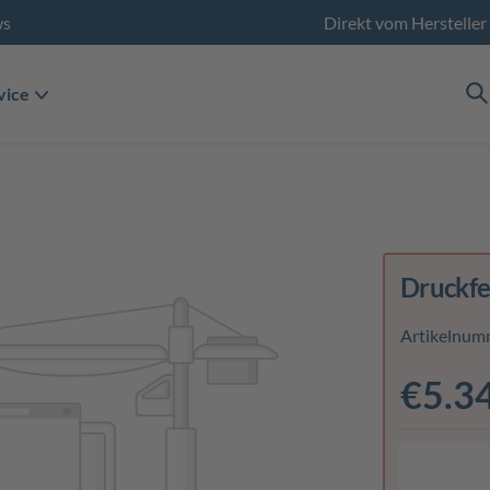
ws
Direkt vom Hersteller
vice
Druckf
Artikelnum
€5.3