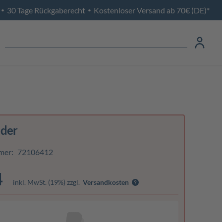
30 Tage Rückgaberecht
Kostenloser Versand ab 70€ (DE)*
•
•
eder
mer:
72106412
4
inkl. MwSt. (19%) zzgl.
Versandkosten