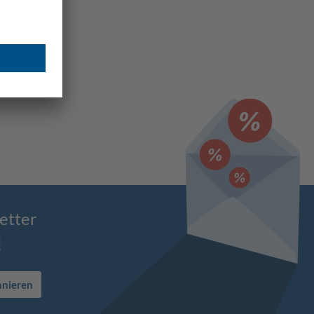
etter
!
nnieren