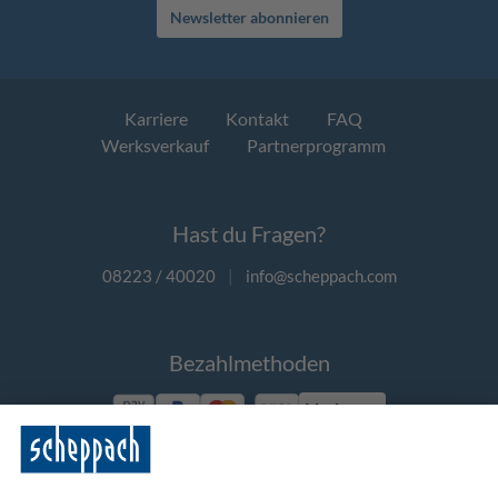
Newsletter abonnieren
Karriere
Kontakt
FAQ
Werksverkauf
Partnerprogramm
Hast du Fragen?
08223 / 40020
|
info@scheppach.com
Bezahlmethoden
Vorkasse