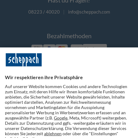
Hast du Fragen?
08223 / 40020
|
info@scheppach.com
Bezahlmethoden
Vorkasse
Folge uns auf Social Media