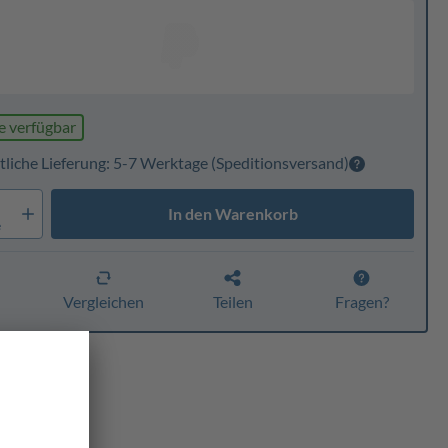
e verfügbar
tliche Lieferung: 5-7 Werktage
(Speditionsversand)
In den Warenkorb
e
n
Vergleichen
Teilen
Fragen?