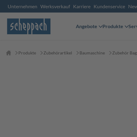
Unternehmen
Werksverkauf
Karriere
Kundenservice
Ne
Angebote
Produkte
Ser
Produkte
Zubehörartikel
Baumaschine
Zubehör Bag