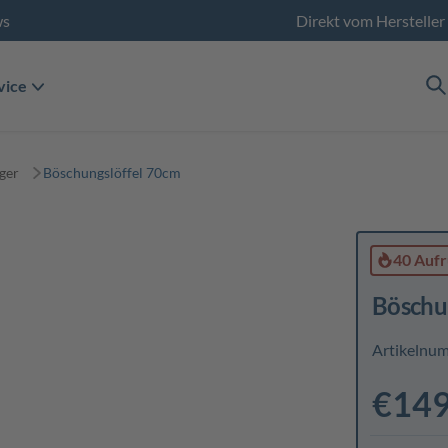
ws
Direkt vom Hersteller
vice
ger
Böschungslöffel 70cm
40 Aufr
Böschu
Artikelnu
€149