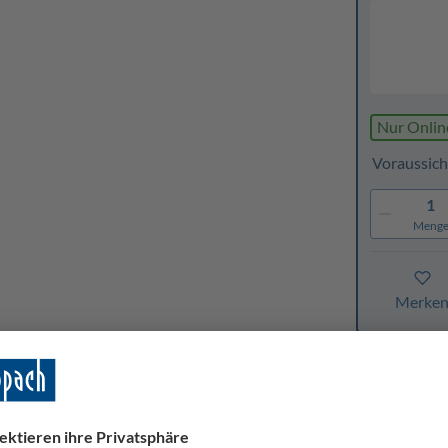
Nur Onlin
Voraussich
1
Meng
Merke