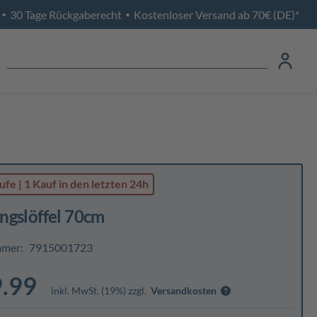
30 Tage Rückgaberecht
Kostenloser Versand ab 70€ (DE)*
•
•
ufe
|
1 Kauf
in den letzten 24h
ngslöffel 70cm
mmer:
7915001723
.99
inkl. MwSt. (19%) zzgl.
Versandkosten