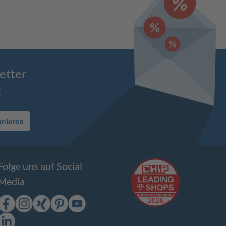
etter
!
nnieren
Folge uns auf Social
Media