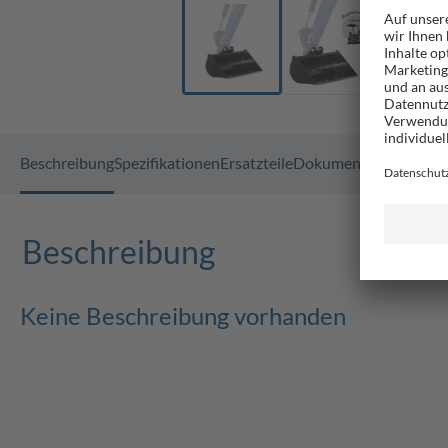
Beschreibung
Spezifikationen
Ersatzteile
Dokumente
GPSR
Beschreibung
Keine Beschreibung vorhanden