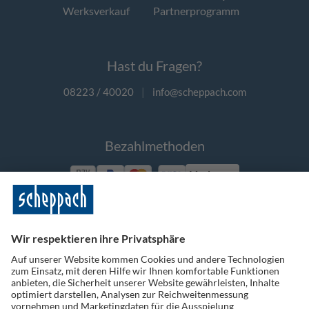
Werksverkauf
Partnerprogramm
Hast du Fragen?
08223 / 40020
|
info@scheppach.com
Bezahlmethoden
Vorkasse
Folge uns auf Social Media