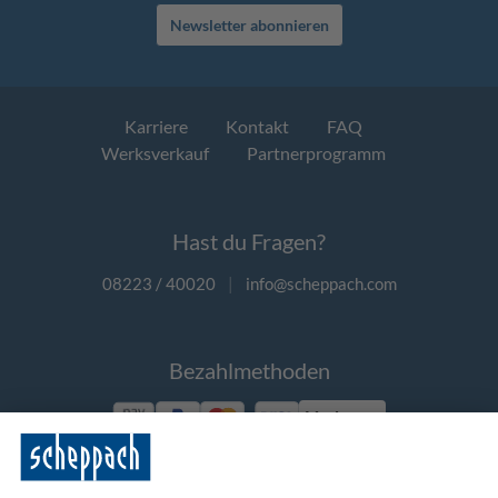
Newsletter abonnieren
Karriere
Kontakt
FAQ
Werksverkauf
Partnerprogramm
Hast du Fragen?
08223 / 40020
|
info@scheppach.com
Bezahlmethoden
Vorkasse