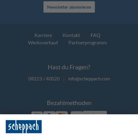
Newsletter abonnieren
Karriere
Kontakt
FAQ
Werksverkauf
Partnerprogramm
Hast du Fragen?
08223 / 40020
|
info@scheppach.com
Bezahlmethoden
Vorkasse